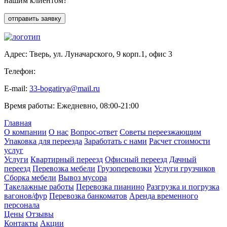
нашим клиентом?
отправить заявку
Адрес:
Тверь, ул. Луначарского, 9 корп.1, офис 3
Телефон:
8(4822)71-06-50
E-mail:
33-bogatirya@mail.ru
Время работы:
Ежедневно, 08:00-21:00
Главная
О компании
О нас
Вопрос-ответ
Советы переезжающим
Упаковка для переезда
Заработать с нами
Расчет стоимости
услуг
Услуги
Квартирный переезд
Офисный переезд
Дачный
переезд
Перевозка мебели
Грузоперевозки
Услуги грузчиков
Сборка мебели
Вывоз мусора
Такелажные работы
Перевозка пианино
Разгрузка и погрузка
вагонов/фур
Перевозка банкоматов
Аренда временного
персонала
Цены
Отзывы
Контакты
Акции